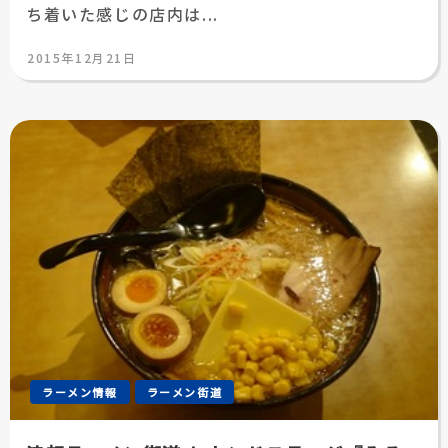
ち着いた感じの店内は...
投
2015年12月21日
稿
日:
ラーメン情報
ラーメン街道