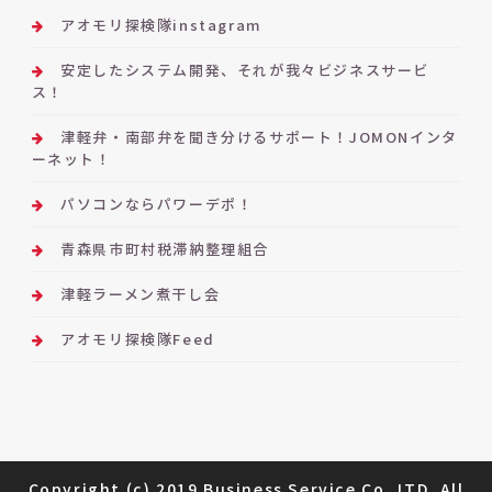
アオモリ探検隊instagram
安定したシステム開発、それが我々ビジネスサービ
ス！
津軽弁・南部弁を聞き分けるサポート！JOMONインタ
ーネット！
パソコンならパワーデポ！
青森県市町村税滞納整理組合
津軽ラーメン煮干し会
アオモリ探検隊Feed
Copyright (c) 2019 Business Service Co.,LTD. All