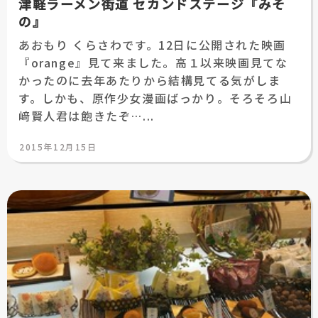
津軽ラーメン街道 セカンドステージ『みそ
の』
あおもり くらさわです。12日に公開された映画
『orange』見て来ました。高１以来映画見てな
かったのに去年あたりから結構見てる気がしま
す。しかも、原作少女漫画ばっかり。そろそろ山
﨑賢人君は飽きたぞ…...
投
2015年12月15日
稿
日: