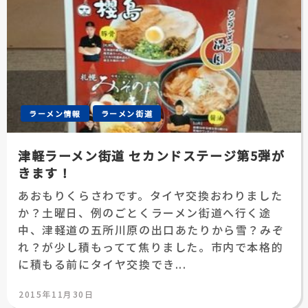
ラーメン情報
ラーメン街道
津軽ラーメン街道 セカンドステージ第5弾が
きます！
あおもりくらさわです。タイヤ交換おわりました
か？土曜日、例のごとくラーメン街道へ行く途
中、津軽道の五所川原の出口あたりから雪？みぞ
れ？が少し積もってて焦りました。市内で本格的
に積もる前にタイヤ交換でき...
投
2015年11月30日
稿