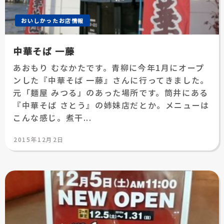
おいしかったお店情報
中華そば 一藤
あおもり むなかたです。青柳に今年1月にオープ
ンした『中華そば 一藤』さんに行ってきました。
元「麺屋 みつる」のあった場所です。筒井にある
『中華そば さとう』の姉妹店だとか。メニューは
こんな感じ。煮干...
投
2015年12月2日
稿
日: