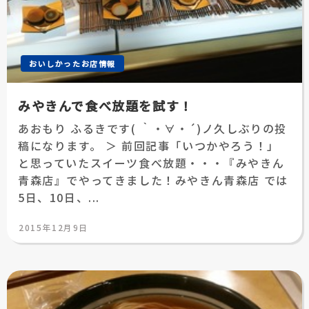
おいしかったお店情報
みやきんで食べ放題を試す！
あおもり ふるきです( ｀・∀・´)ノ久しぶりの投
稿になります。 ＞ 前回記事「いつかやろう！」
と思っていたスイーツ食べ放題・・・『みやきん
青森店』でやってきました！みやきん青森店 では
5日、10日、...
投
2015年12月9日
稿
日: