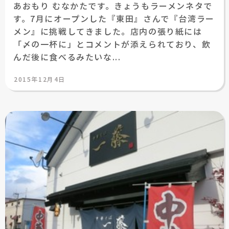
あおもり むなかたです。きょうもラーメンネタで
す。7月にオープンした『東田』さんで『台湾ラー
メン』に挑戦してきました。店内の張り紙には
「〆の一杯に」とコメントが添えられており、飲
んだ後に食べるみたいな...
投
2015年12月4日
稿
日: