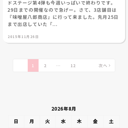
ドステージ第4弾も今週いっぱいで終わりです。
29日までの開催なので急げー。さて、3店舗目は
『味噌屋八郎商店』に行って来ました。先月25日
まで出店していた『...
投
2015年11月26日
稿
日:
投
稿
1
2
…
12
次へ
の
ペ
ー
ジ
送
2026年8月
り
日
月
火
水
木
金
土