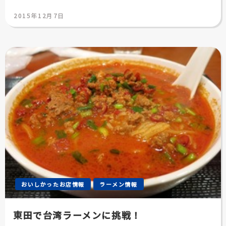
投
2015年12月7日
稿
日:
おいしかったお店情報
ラーメン情報
東田で台湾ラーメンに挑戦！